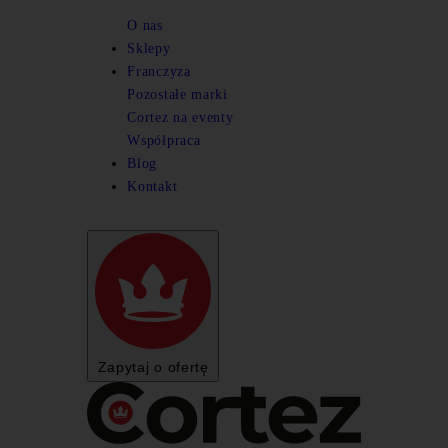
Cofnij
O nas
ALKOHOLE ŚWIATA w naszej ofercie
Sklepy
Franczyza
Cofnij
Cofnij
Pozostałe marki
Mucza lucza
Alkohole na wesele
Cortez na eventy
Twister
Cofnij
Alkohole na imprezy ogólne i masowe
Współpraca
Wynajem lokali
Alkohole na imprezy firmowe
Blog
Kariera
Kontakt
Zapytaj o ofertę