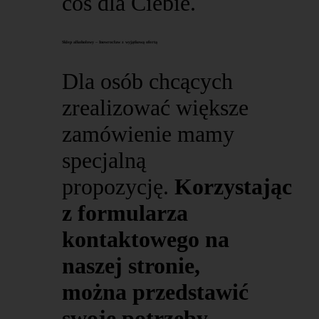
coś dla Ciebie.
Sklep alkoholowy – Inowrocław z wyjątkową ofertą
Dla osób chcących
zrealizować większe
zamówienie mamy
specjalną
propozycję.
Korzystając
z formularza
kontaktowego na
naszej stronie,
można przedstawić
swoje potrzeby