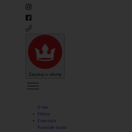
Zapytaj o ofertę
Cofnij
O nas
ALKOHOLE ŚWIATA w naszej ofercie
Sklepy
Franczyza
Cofnij
Cofnij
Pozostałe marki
Mucza lucza
Alkohole na wesele