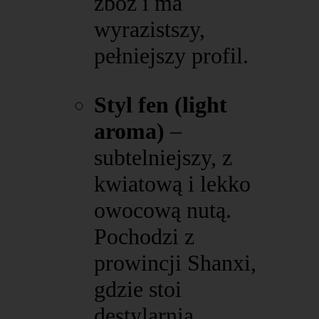
zbóż i ma
wyrazistszy,
pełniejszy profil.
Styl fen (light
aroma)
–
subtelniejszy, z
kwiatową i lekko
owocową nutą.
Pochodzi z
prowincji Shanxi,
gdzie stoi
destylarnia