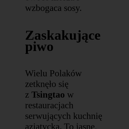
wzbogaca sosy.
Zaskakujące
piwo
Wielu Polaków
zetknęło się
z
Tsingtao
w
restauracjach
serwujących kuchnię
azjatycką. To jasne,