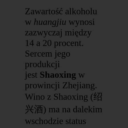
Zawartość alkoholu
w
huangjiu
wynosi
zazwyczaj między
14 a 20 procent.
Sercem jego
produkcji
jest
Shaoxing
w
prowincji Zhejiang.
Wino z Shaoxing (绍
兴酒) ma na dalekim
wschodzie status