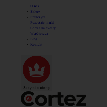
Cofnij
O nas
ALKOHOLE ŚWIATA w naszej ofercie
Sklepy
Franczyza
Cofnij
Cofnij
Pozostałe marki
Mucza lucza
Alkohole na wesele
Cortez na eventy
Twister
Cofnij
Alkohole na imprezy ogólne i masowe
Współpraca
Wynajem lokali
Alkohole na imprezy firmowe
Blog
Kariera
Kontakt
Zapytaj o ofertę