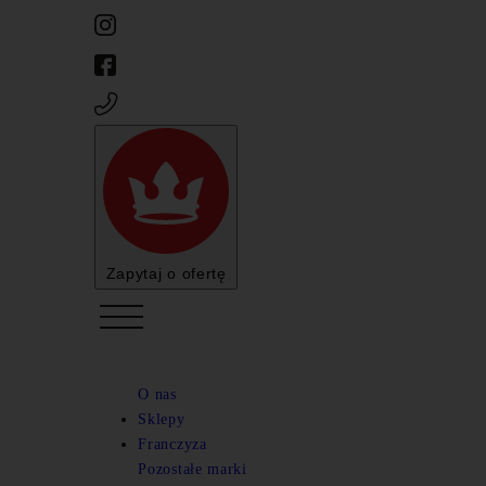
Zapytaj o ofertę
Cofnij
O nas
ALKOHOLE ŚWIATA w naszej ofercie
Sklepy
Franczyza
Cofnij
Cofnij
Pozostałe marki
Mucza lucza
Alkohole na wesele